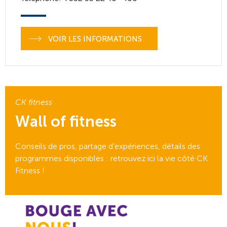
VOIR LES INFORMATIONS
CK fitness
Wall of fitness
Conseils de pros, partage d’expériences, détails des
programmes disponibles : retrouvez ici la vie côté CK
Fitness !