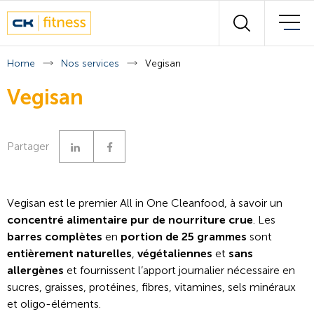
Wall of fitness
Rechercher
Nos experts
Home
Nos services
Vegisan
Plan des cours
Vegisan
Contact
Linkedin
Facebook
Partager
Français
Deutsch
Vegisan est le premier All in One Cleanfood, à savoir un
concentré alimentaire pur de nourriture crue
. Les
barres complètes
en
portion de 25 grammes
sont
entièrement naturelles
,
végétaliennes
et
sans
allergènes
et fournissent l’apport journalier nécessaire en
sucres, graisses, protéines, fibres, vitamines, sels minéraux
et oligo-éléments.