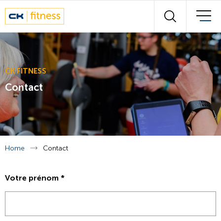
Wall of fitness
Rechercher
Nos experts
Plan des cours
CK FITNESS
Contact
Contact
Français
Deutsch
Home
Contact
Votre prénom
*