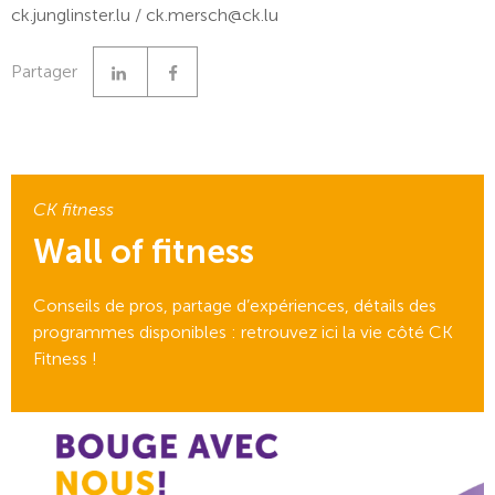
ck.junglinster.lu / ck.mersch@ck.lu
Linkedin
Facebook
Partager
CK fitness
Wall of fitness
Conseils de pros, partage d’expériences, détails des
programmes disponibles : retrouvez ici la vie côté CK
Fitness !