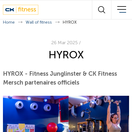
Wall of fitness
Rechercher
Nos experts
Home
Wall of fitness
HYROX
Plan des cours
26 Mar 2025
/
HYROX
Contact
HYROX - Fitness Junglinster & CK Fitness
Français
Deutsch
Mersch partenaires officiels