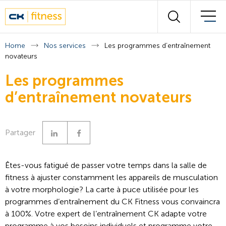
Wall of fitness
Rechercher
Nos experts
Home
Nos services
Les programmes d’entraînement
novateurs
Plan des cours
Les programmes
d’entraînement novateurs
Contact
Français
Deutsch
Linkedin
Facebook
Partager
Êtes-vous fatigué de passer votre temps dans la salle de
fitness à ajuster constamment les appareils de musculation
à votre morphologie? La carte à puce utilisée pour les
programmes d’entraînement du CK Fitness vous convaincra
à 100%. Votre expert de l’entraînement CK adapte votre
programme à vos besoins individuels et programme votre