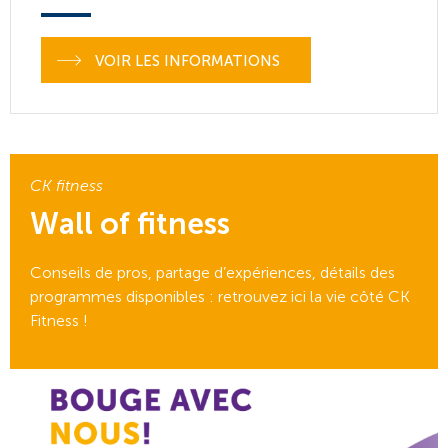
VOIR LES INFORMATIONS
CK fitness
Wall of fitness
Conseils de pros, partage d’expériences, détails des
programmes disponibles : retrouvez ici la vie côté CK
Fitness !