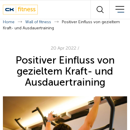
Wall of fitness
Suchen
Unsere Experten
Home
Wall of fitness
Positiver Einfluss von gezieltem
Kraft- und Ausdauertraining
Kursplan
20 Apr 2022
/
Kontakt
Positiver Einfluss von
gezieltem Kraft- und
Français
Deutsch
Ausdauertraining