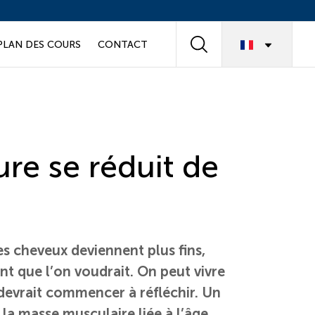
Langua
PLAN DES COURS
CONTACT
switch
Rechercher
re se réduit de
es cheveux deviennent plus fins,
nt que l’on voudrait. On peut vivre
n devrait commencer à réfléchir. Un
a masse musculaire liée à l’âge,