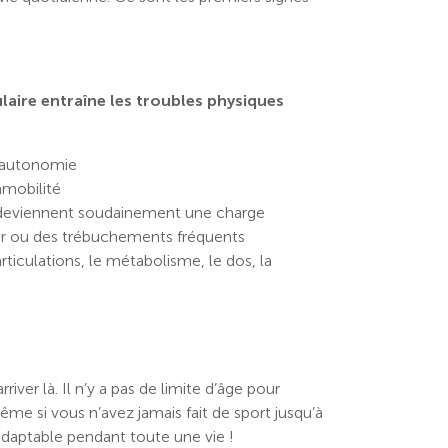
laire entraîne les troubles physiques
l’autonomie
mmobilité
s deviennent soudainement une charge
her ou des trébuchements fréquents
articulations, le métabolisme, le dos, la
river là. Il n’y a pas de limite d’âge pour
me si vous n’avez jamais fait de sport jusqu’à
adaptable pendant toute une vie !