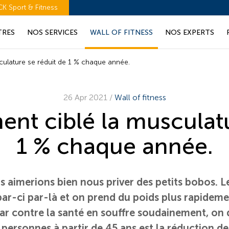
CK Sport & Fitness
TRES
NOS SERVICES
WALL OF FITNESS
NOS EXPERTS
culature se réduit de 1 % chaque année.
26 Apr 2021
/
Wall of fitness
ent ciblé la musculatu
1 % chaque année.
s aimerions bien nous priver des petits bobos. L
par-ci par-là et on prend du poids plus rapideme
i par contre la santé en souffre soudainement, o
rsonnes à partir de 45 ans est la réduction de l