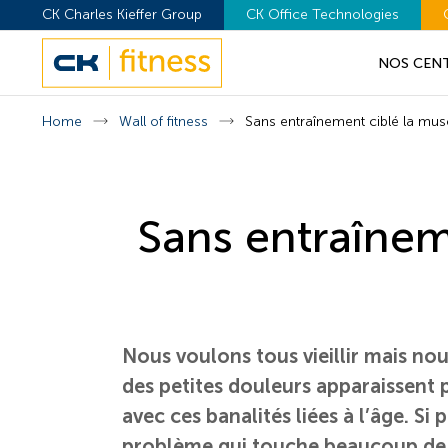
CK Charles Kieffer Group
CK Office Technologies
NOS CEN
Home
Wall of fitness
Sans entraînement ciblé la mus
Sans entraînem
Nous voulons tous vieillir mais nou
des petites douleurs apparaissent 
avec ces banalités liées à l’âge. S
problème qui touche beaucoup de pe