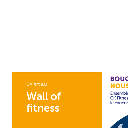
CK fitness
Wall of
fitness