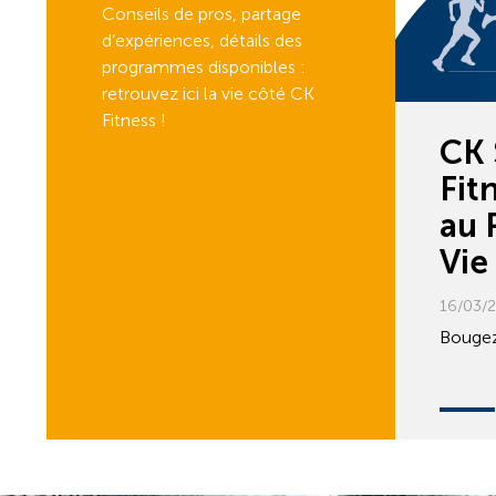
Conseils de pros, partage
d’expériences, détails des
programmes disponibles :
retrouvez ici la vie côté CK
Fitness !
CK 
Fit
au 
Vie
16/03/
Bougez