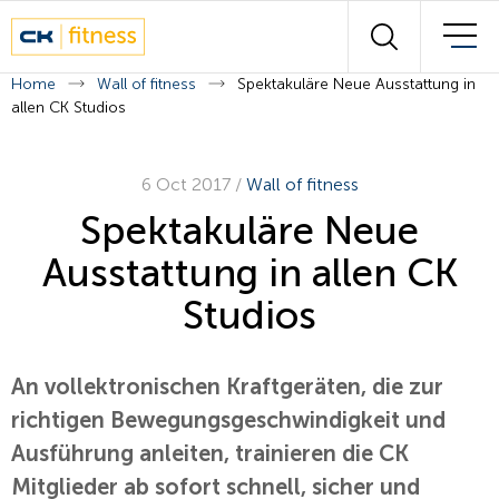
Wall of fitness
Suchen
Unsere Experten
Home
Wall of fitness
Spektakuläre Neue Ausstattung in
allen CK Studios
Kursplan
6 Oct 2017
/
Wall of fitness
Kontakt
Spektakuläre Neue
Ausstattung in allen CK
Français
Deutsch
Studios
An vollektronischen Kraftgeräten, die zur
richtigen Bewegungsgeschwindigkeit und
Ausführung anleiten, trainieren die CK
Mitglieder ab sofort schnell, sicher und